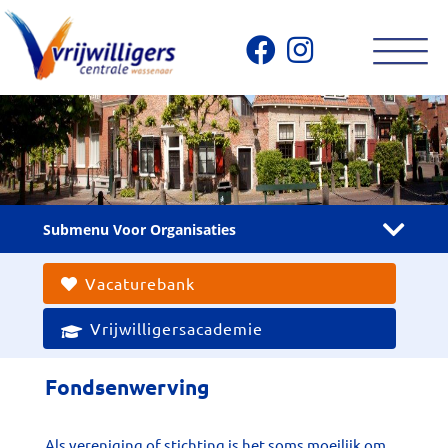
Submenu Voor Organisaties
Vacaturebank
Vrijwilligersacademie
Fondsenwerving
Als vereniging of stichting is het soms moeilijk om