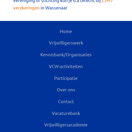
vereniging of stichting kun je o.a terecht bij
ZJHT-
verzkeringen
in Wassenaar
Home
Vrijwilligerswerk
Kennisbank/Organisaties
VCW-activiteiten
Participatie
Over ons
Contact
Vacaturebank
Vrijwilligersacademie