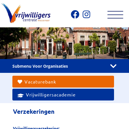
Submenu Voor Organisaties
Vacaturebank
Vrijwilligersacademie
Verzekeringen
Vrijwilligersverzekering: