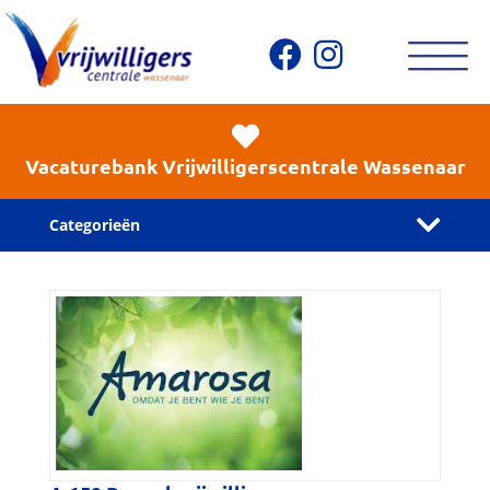
Vacaturebank Vrijwilligerscentrale Wassenaar
Categorieën