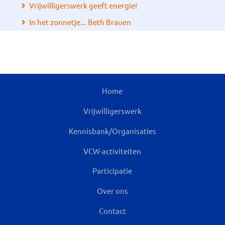
Vrijwilligerswerk geeft energie!
In het zonnetje... Beth Brauen
Home
Vrijwilligerswerk
Kennisbank/Organisaties
VCW-activiteiten
Participatie
Over ons
Contact