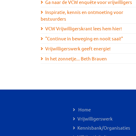
Ga naar de VCW enquête voor vrijwilligers
Inspiratie, kennis en ontmoeting voor
bestuurders
VCW Vrijwilligerskrant lees hem hier!
"Continue in beweging en nooit saai!"
Vrijwilligerswerk geeft energie!
In het zonnetje... Beth Brauen
Home
Vrijwilligerswerk
Kennisbank/Organisaties