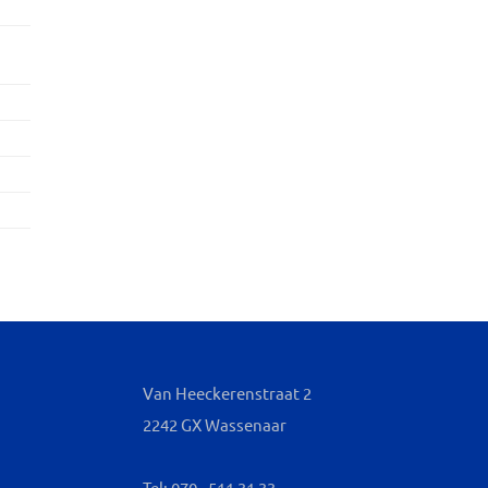
Van Heeckerenstraat 2
2242 GX Wassenaar
Tel: 070 - 511 31 33