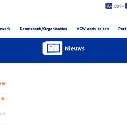
A+
Ctrl +
rswerk
Kennisbank/Organisaties
VCW-activiteiten
Part
Nieuws
e en
nder
r 1