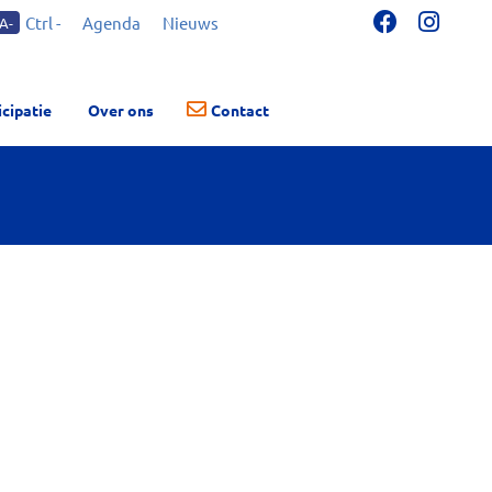
Ctrl -
Agenda
Nieuws
A-
icipatie
Over ons
Contact