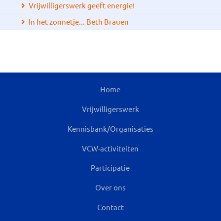
Vrijwilligerswerk geeft energie!
In het zonnetje... Beth Brauen
Home
Vrijwilligerswerk
Kennisbank/Organisaties
VCW-activiteiten
Participatie
Over ons
Contact