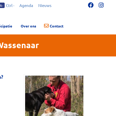
Ctrl -
Agenda
Nieuws
A-
icipatie
Over ons
Contact
 Wassenaar
n?