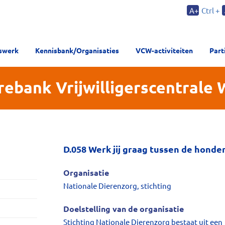
A+
Ctrl +
rswerk
Kennisbank/Organisaties
VCW-activiteiten
Part
rebank Vrijwilligerscentrale
D.058 Werk jij graag tussen de honde
Organisatie
Nationale Dierenzorg, stichting
Doelstelling van de organisatie
Stichting Nationale Dierenzorg bestaat uit een